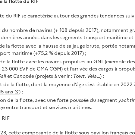
 la flotte du RIF
tte du RIF se caractérise autour des grandes tendances suiv
 du nombre de navires (+ 108 depuis 2017), notamment grâ
 dernières années dans les segments transport maritime et 
de la flotte avec la hausse de sa jauge brute, portée nota
port maritime (+75,2 % depuis 2017) ;
e la flotte avec les navires propulsés au GNL (exemple des
 23 000 EVP de CMA CGM) et l’arrivée des cargos à propuls
ail
et
Canopée
(projets à venir :
Towt
,
Vela
…) ;
 de la flotte, dont la moyenne d’âge s’est établie en 2022 à
15 ans
) ;
tion de la flotte, avec une forte poussée du segment
yachti
ge entre transport et services maritimes.
u RIF
3, cette composante de la flotte sous pavillon français c