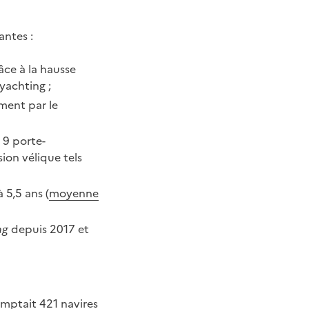
antes :
ce à la hausse
yachting ;
mment par le
 9 porte-
ion vélique tels
 5,5 ans (
moyenne
ng
depuis 2017 et
omptait 421 navires