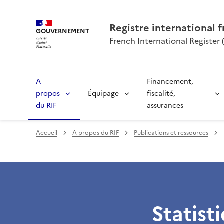
Registre international f
GOUVERNEMENT
French International Register (
A
Financement,
propos
Équipage
fiscalité,
du RIF
assurances
Accueil
A propos du RIF
Publications et ressources
Statist