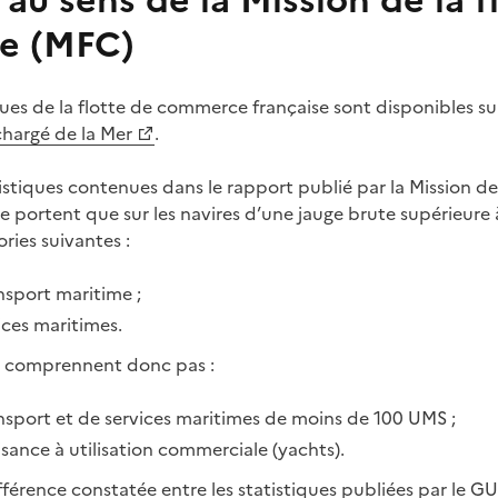
 au sens de la Mission de la f
e (MFC)
ques de la flotte de commerce française sont disponibles su
chargé de la Mer
.
tistiques contenues dans le rapport publié par la Mission de 
portent que sur les navires d’une jauge brute supérieure
ries suivantes :
nsport maritime ;
ices maritimes.
ne comprennent donc pas :
nsport et de services maritimes de moins de 100 UMS ;
isance à utilisation commerciale (yachts).
fférence constatée entre les statistiques publiées par le GU 