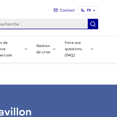
Contact
FR
cherche
Recherch
s de
Foire aux
Gestion
nce
questions
de crise
rciale
(FAQ)
avillon