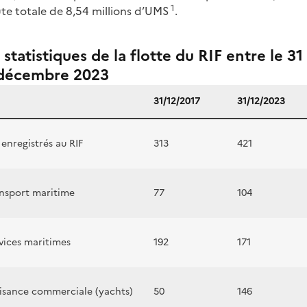
1
te totale de 8,54 millions d’UMS
.
 statistiques de la flotte du RIF entre le 
1 décembre 2023
31/12/2017
31/12/2023
enregistrés au RIF
313
421
ansport maritime
77
104
vices maritimes
192
171
aisance commerciale (yachts)
50
146