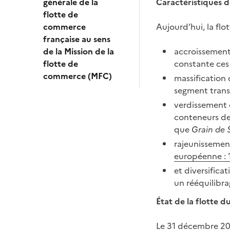
générale de la
Caractéristiques de
flotte de
commerce
Aujourd’hui, la flo
française au sens
de la Mission de la
accroissement
flotte de
constante ces
commerce (MFC)
massification 
segment trans
verdissement d
conteneurs de
que
Grain de S
rajeunissement
européenne : 
et diversifica
un rééquilibra
État de la flotte d
Le 31 décembre 202