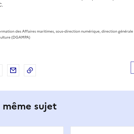
C.
ormation des Affaires maritimes, sous-direction numérique, direction générale 
aculture (DGAMPA)
 Facebook
er sur X
Partager sur LinkedIn
Partager par email
Copier le lien de la page dans le presse-pap
e même sujet