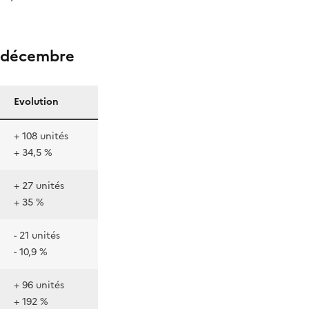
31 décembre
Evolution
+ 108 unités
+ 34,5 %
+ 27 unités
+ 35 %
- 21 unités
- 10,9 %
+ 96 unités
+ 192 %