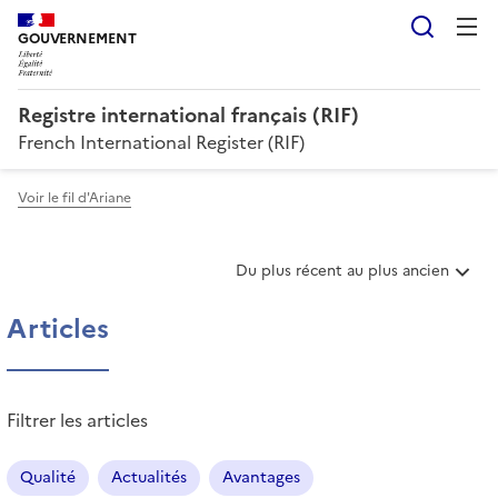
Reche
GOUVERNEMENT
Registre international français (RIF)
French International Register (RIF)
Voir le fil d'Ariane
T
Du plus récent au plus ancien
r
i
Articles
e
r
l
e
Filtrer les articles
s
a
r
Qualité
Actualités
Avantages
t