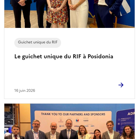
n
é
)
Guichet unique du RIF
Le guichet unique du RIF à Posidonia
16 juin 2026