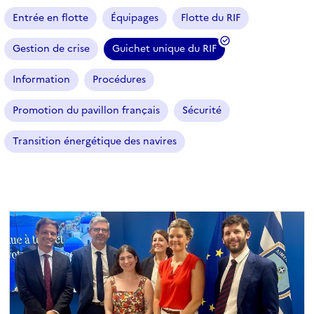
i
Entrée en flotte
Équipages
Flotte du RIF
c
l
Gestion de crise
Guichet unique du RIF
e
(
s
f
Information
Procédures
i
l
Promotion du pavillon français
Sécurité
t
r
Transition énergétique des navires
e
s
é
l
e
c
t
i
o
n