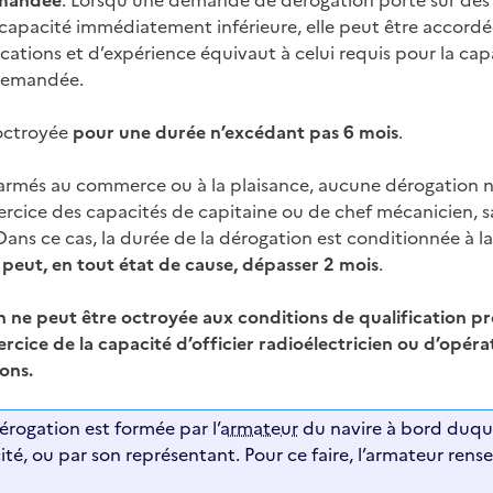
emandée
. Lorsqu’une demande de dérogation porte sur des
 capacité immédiatement inférieure, elle peut être accord
ications et d’expérience équivaut à celui requis pour la cap
 demandée.
 octroyée
pour une durée n’excédant pas 6 mois
.
armés au commerce ou à la plaisance, aucune dérogation n
ercice des capacités de capitaine ou de chef mécanicien, 
Dans ce cas, la durée de la dérogation est conditionnée à l
 peut, en tout état de cause, dépasser 2 mois
.
ne peut être octroyée aux conditions de qualification pr
ercice de la capacité d’officier radioélectricien ou d’opér
ons.
rogation est formée par l’
armateur
du navire à bord duque
té, ou par son représentant. Pour ce faire, l’armateur rense