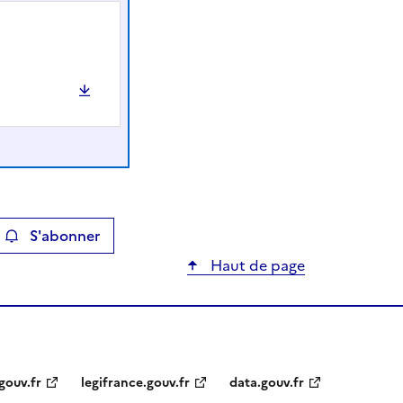
S'abonner
ier
Haut de page
gouv.fr
legifrance.gouv.fr
data.gouv.fr