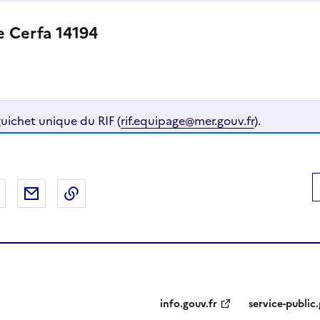
e Cerfa 14194
guichet unique du RIF (
rif.equipage@mer.gouv.fr
).
 Facebook
er sur X
Partager sur LinkedIn
Partager par email
Copier le lien de la page dans le presse-pap
info.gouv.fr
service-public.