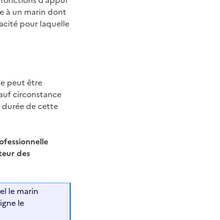
 fonctions d’appui
ée à un marin dont
acité pour laquelle
e peut être
sauf circonstance
a durée de cette
ofessionnelle
ateur des
l le marin
igne le