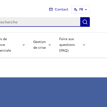
Contact
FR
cherche
Recherch
s de
Foire aux
Gestion
nce
questions
de crise
rciale
(FAQ)