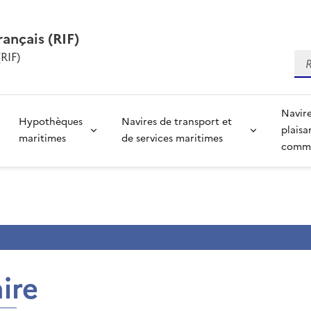
rançais (RIF)
RIF)
Re
Navire
Hypothèques
Navires de transport et
plaisa
maritimes
de services maritimes
comme
ire