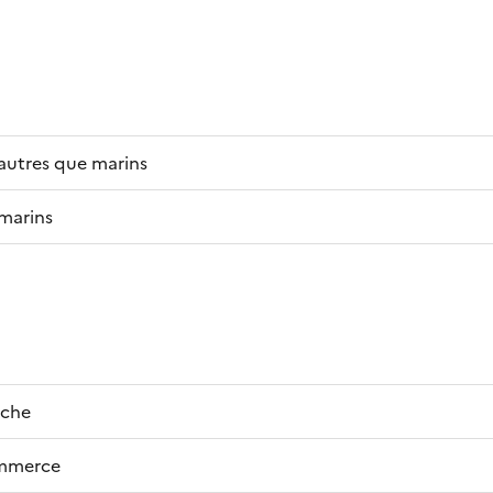
autres que marins
marins
êche
ommerce