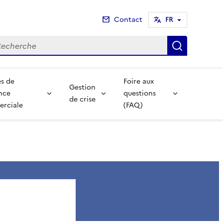
Contact
FR
cherche
Recherch
s de
Foire aux
Gestion
nce
questions
de crise
rciale
(FAQ)