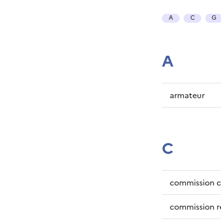
A
C
G
A
armateur
C
commission ce
commission ré